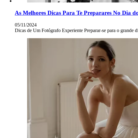
As Melhores Dicas Para Te Preparares No Dia 
05/11/2024
Dicas de Um Fotógrafo Experiente Preparar-se para o grande 