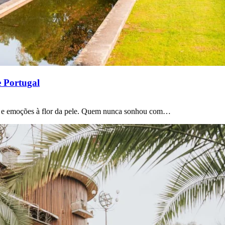
 Portugal
s e emoções à flor da pele. Quem nunca sonhou com…