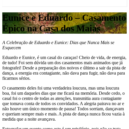
Eunice e Eduardo – Casamento
Épico na Casa dos Maias
A Celebração de Eduardo e Eunice: Dias que Nunca Mais se
Esquecem
Eduardo e Eunice, é um casal do caraças! Cheio de vida, de energia,
de tudo! Foi sem dúvida um dos casamentos mais animados que já
fotografei! Desde a preparação dos noivos e último a sair da pista de
dança, a energia era contagiante, não dava para fugir, não dava para
ficarmos sérios.
O casamento deles foi uma verdadeira loucura, mas uma loucura
boa, foi um daqueles dias que me ficará na memória. Desde cedo, o
casal foi o centro de todas as atenções, transmitia aura contagiante
que tomava conta de todos os convidados. A alegria pairava no ar e
não houve um único momento de pausa! Todos sorriam, dançavam
e queriam sempre mais e mais. A pista de dança nunca ficou vazia à
medida que a noite avançava.
Fotografar um evento como este é um privilégio, pois não se trata